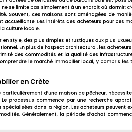
dotées de terrasses ou de balcons où il est possible de
 ne se limite pas simplement à un endroit où dormir; c
ialité. Souvent, ces maisons sont aménagées de manièr
 accueillante. Les intérêts des acheteurs pour ces m
la culture locale.
 en style, des plus simples et rustiques aux plus luxu
itionnel. En plus de l’aspect architectural, les acheteu
imité des commodités et la qualité des infrastructures
comprendre le marché immobilier local, y compris les t
ilier en Crète
us particulièrement d’une maison de pêcheur, nécessi
s. Le processus commence par une recherche approfo
 spécialisées dans la région. Les acheteurs peuvent ex
modités. Généralement, la période d’achat commence