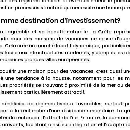
jour des registres fonciers et éventuellement le paieme
st un processus structuré qui nécessite une bonne prép
comme destination d’investissement?
imat agréable et sa beauté naturelle, la Crète repré
mande pour des maisons de vacances ne cesse d’augm
née. Cela crée un marché locatif dynamique, particulièr
 facile aux infrastructures modernes, y compris les a
 nombreuses grandes villes européennes.
acquérir une maison pour des vacances; c’est aussi un
ré une tendance à la hausse, notamment pour les ma
. Les propriétés se trouvant à proximité de la mer ou de
tissement particulièrement attractif.
bénéficier de régimes fiscaux favorables, surtout pou
rs à la recherche d’une résidence secondaire. La qua
étendu renforcent l’attrait de l’île. En outre, la commu
arrivants, facilitant ainsi leur intégration et l’adaptat