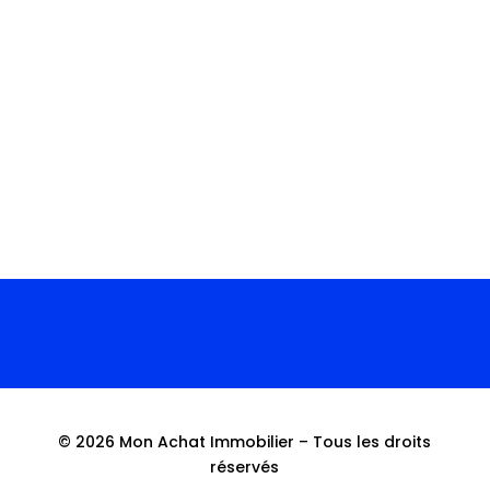
À l'heure où le bruit urbain devient un
enjeu majeur pour la qualité de vie,
particulièrement dans des zones
denses...
© 2026 Mon Achat Immobilier – Tous les droits
réservés