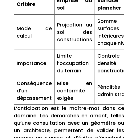
Emprise au
Surface de
Critère
sol
plancher
Somme des
Projection au
Mode de
surfaces
sol des
calcul
intérieures pour
constructions
chaque niveau
Limite
Contrôle la
Importance
l’occupation
densité de
du terrain
construction
Conséquence
Mise en
Pénalités
d’un
conformité
administratives
dépassement
exigée
L’anticipation est le maître-mot dans ce
domaine. Les démarches en amont, telles
qu’une consultation avec un géomètre ou
un architecte, permettent de valider les
normes en vigueur et d’éviter d’éventuels