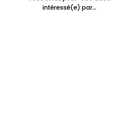
intéressé(e) par…
Dans le paysage immobilier actuel, les